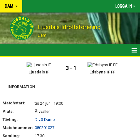
DAM
LOGGA IN
Ljusdals Idrottsförening
Dam
HEM
3 - 1
Ljusdals IF
Edsbyns IF FF
MATCHER
INFORMATION
KALENDER
Matchstart:
KONTAKT
tis 24 juni, 19:00
Plats:
Älvvallen
Tävling:
Div.3 Damer
Matchnummer:
080201027
Samling:
17:30