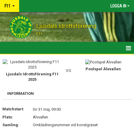
F11
LOGGA IN
Ljusdals Idrottsförening
F11
HEM
Poolspel Älvvallen
vs
KALENDER
Ljusdals Idrottsförening F11
2025
KONTAKT
INFORMATION
Matchstart:
lör 31 maj, 09:00
Plats:
Älvvallen
Samling:
Omklädningsrummen vid konstgräset