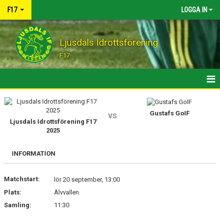
F17
LOGGA IN
Ljusdals Idrottsförening
F17
HEM
Gustafs GoIF
vs
MATCHER
Ljusdals Idrottsförening F17
2025
KALENDER
INFORMATION
KONTAKT
Matchstart:
lör 20 september, 13:00
Plats:
Älvvallen
Samling:
11:30