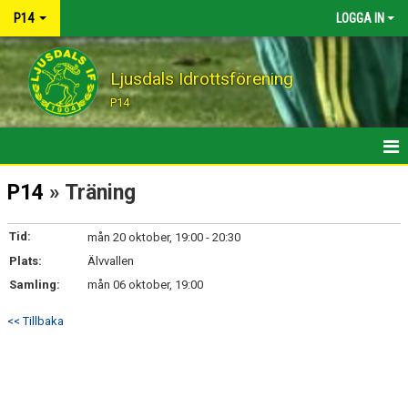
P14
LOGGA IN
Ljusdals Idrottsförening
P14
HEM
P14
» Träning
MATCHER
Tid:
mån 20 oktober, 19:00 - 20:30
Plats:
KALENDER
Älvvallen
Samling:
mån 06 oktober, 19:00
KONTAKT
<< Tillbaka