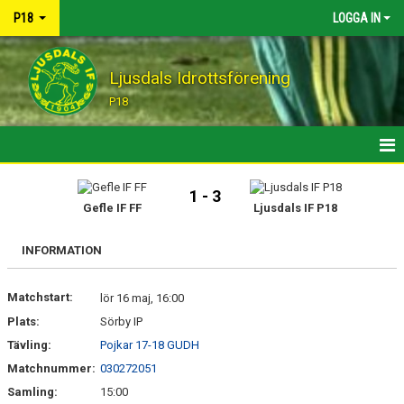
P18
LOGGA IN
Ljusdals Idrottsförening
P18
HEM
1 - 3
Gefle IF FF
Ljusdals IF P18
MATCHER
INFORMATION
KALENDER
Matchstart:
KONTAKT
lör 16 maj, 16:00
Plats:
Sörby IP
Tävling:
Pojkar 17-18 GUDH
Matchnummer:
030272051
Samling:
15:00