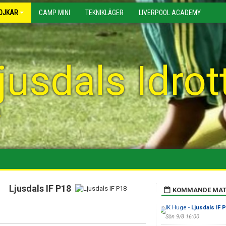
OJKAR
CAMP MINI
TEKNIKLÄGER
LIVERPOOL ACADEMY
jusdals Idrot
8
Ljusdals IF P18
KOMMANDE MAT
IK Huge -
Ljusdals IF 
Sön 9/8 16:00