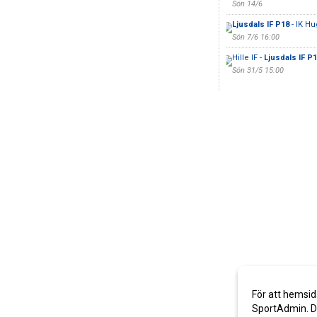
Sön 14/6
Ljusdals IF P18
- IK H
Sön 7/6 16:00
Hille IF -
Ljusdals IF P
Sön 31/5 15:00
För att hemsid
SportAdmin. De