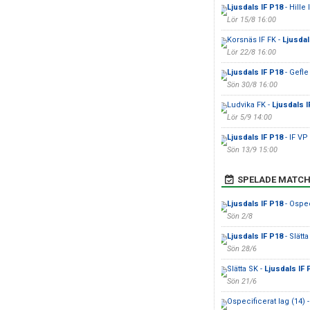
Ljusdals IF P18
- Hille 
Lör 15/8 16:00
Korsnäs IF FK -
Ljusdal
Lör 22/8 16:00
Ljusdals IF P18
- Gefle
Sön 30/8 16:00
Ludvika FK -
Ljusdals I
Lör 5/9 14:00
Ljusdals IF P18
- IF VP
Sön 13/9 15:00
SPELADE MATCH
Ljusdals IF P18
- Ospec
Sön 2/8
Ljusdals IF P18
- Slätt
Sön 28/6
Slätta SK -
Ljusdals IF 
Sön 21/6
Ospecificerat lag (14) 