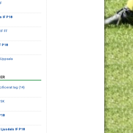
IF
s IF P18
 IF FF
F P18
 Uppsala
ER
ificerat lag (14)
a SK
P18
-
Ljusdals IF P18