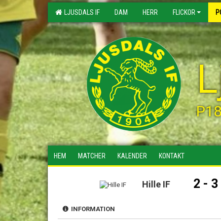
LJUSDALS IF
DAM
HERR
FLICKOR
P
L
P1
HEM
MATCHER
KALENDER
KONTAKT
2 - 3
Hille IF
INFORMATION