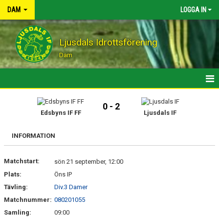
DAM
LOGGA IN
Ljusdals Idrottsförening
Dam
HEM
0 - 2
Edsbyns IF FF
Ljusdals IF
MATCHER
INFORMATION
KALENDER
Matchstart:
KONTAKT
sön 21 september, 12:00
Plats:
Öns IP
Tävling:
Div.3 Damer
Matchnummer:
080201055
Samling:
09:00