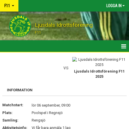
F11
LOGGA IN
Ljusdals Idrottsförening
F11
HEM
vs
KALENDER
Ljusdals Idrottsförening F11
2025
KONTAKT
INFORMATION
Matchstart:
lör 06 september, 09:00
Plats:
Poolspel i Regnsjö
Samling:
Rengsjö
Aktivitetsinfo:
Vi får bara anmäla 1 lag